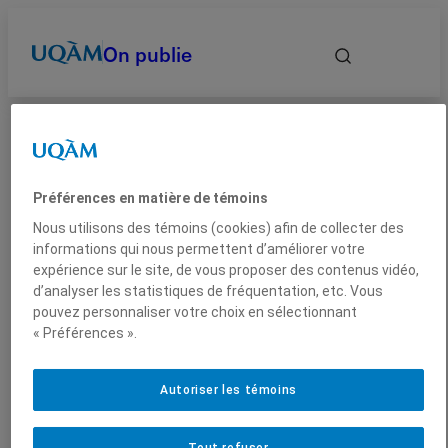
On publie
UQAM
On publie
Parutions
2013
Le déclin de la culture
Accueil
On publie
scolaire
Autrices et auteurs
Préférences en matière de témoins
Nous utilisons des témoins (cookies) afin de collecter des
Date
informations qui nous permettent d’améliorer votre
expérience sur le site, de vous proposer des contenus vidéo,
d’analyser les statistiques de fréquentation, etc. Vous
2013
Sciences humaines
Essai
Domaines
pouvez personnaliser votre choix en sélectionnant
« Préférences ».
Le déclin de la culture
Types
Autoriser les témoins
scolaire
Tout refuser