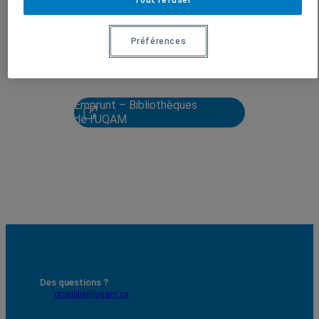
Marc Turgeon
Delbusso
Préférences
Soumettre une publication
Emprunt – Bibliothèques
de l'UQAM
Des questions ?
onpublie@uqam.ca