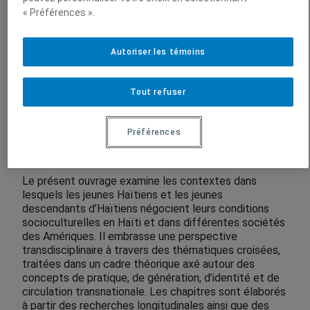
Haitian Youth in the Americas
« Préférences ».
Sous la direction de
:
Henri Dorvil
Autoriser les témoins
Louis Herns Marcelin
Soumettre une publication
Toni Cela
Tout refuser
Presses de l’Université du Québec
Préférences
Le présent ouvrage examine les contextes dans
lesquels les jeunes Haïtiens et les jeunes
descendants d’Haïtiens négocient leurs conditions
socioculturelles en Haïti et dans différentes sociétés
des Amériques. Il embrasse une perspective
transdisciplinaire à travers des thématiques croisées,
traitées dans un cadre théorique axé autour des
concepts de pratique, de génération, d’identité et de
circulation transnationale. Les chapitres sont élaborés
à partir des recherches longitudinales ainsi que des