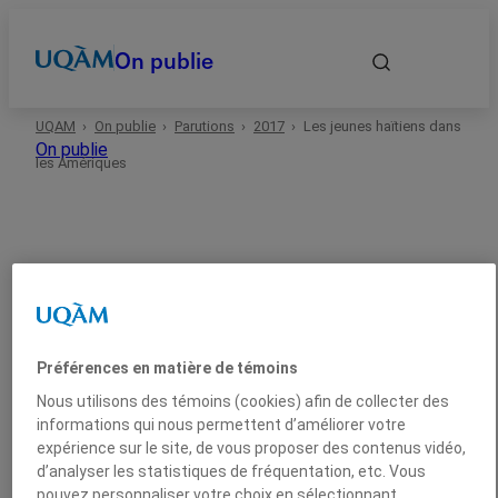
On publie
UQAM
On publie
Parutions
2017
Les jeunes haïtiens dans
Accueil
On publie
les Amériques
Autrices et auteurs
Date
2017
Sciences humaines
Essai
Domaines
Préférences en matière de témoins
Nous utilisons des témoins (cookies) afin de collecter des
Les jeunes haïtiens dans
Types
informations qui nous permettent d’améliorer votre
expérience sur le site, de vous proposer des contenus vidéo,
les Amériques
d’analyser les statistiques de fréquentation, etc. Vous
pouvez personnaliser votre choix en sélectionnant