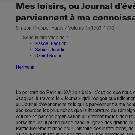
Mes loisirs, ou Journal d’év
parviennent à ma connoiss
Siméon-Prosper Hardy / Volume 1 (1753-1770)
Sous la direction de
:
Pascal Bastien
Sabine Juradic
Daniel Roche
Hermann
Le portrait de Paris au XVIIIe siècle : c’est ce que nous 
Jacques, à travers le «Journal» qu’il rédigea quotidienne
ou Journal d’événemens tels qu’ils parviennent à ma co
des sources les plus riches que la littérature de témoign
volume et par son organisation où entrent mêlés documen
personnelles, il prend place dans la lignée des grands j
Particulièrement riche pour l’histoire des institutions, de 
et de la sensibilité avec ses troubles, ses émotions, ses 