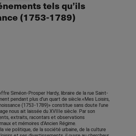
énements tels qu’ils
ance (1753-1789)
offre Siméon-Prosper Hardy, libraire de la rue Saint-
ment pendant plus d’un quart de siècle.«Mes Loisirs,
nnoissance (1753-1789)» constitue sans doute l’une
age nous ait laissée du XVIIIe siècle. Par son
ts, extraits, racontars et observations
ournaux et mémoires d’Ancien Régime.
la vie politique, de la société urbaine, de la culture
loisirs et ses divertissements, il ouvre au chercheur