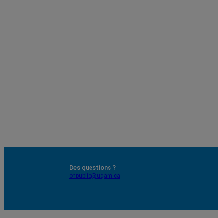
Des questions ?
onpublie@uqam.ca