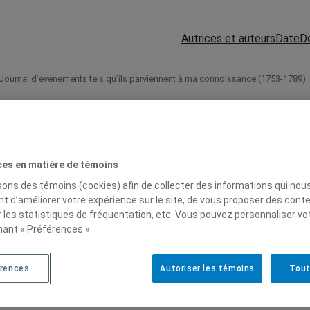
Autrices et auteurs
Date
D
 Journal d’événements tels qu’ils parviennent à ma connoissance (1753-1789)
ces en matière de témoins
isons des témoins (cookies) afin de collecter des informations qui nou
t d’améliorer votre expérience sur le site, de vous proposer des cont
r les statistiques de fréquentation, etc. Vous pouvez personnaliser vo
nant « Préférences ».
Sciences humaines
2012
Biographie / journal
Arts
rences
Autoriser les témoins
Tout