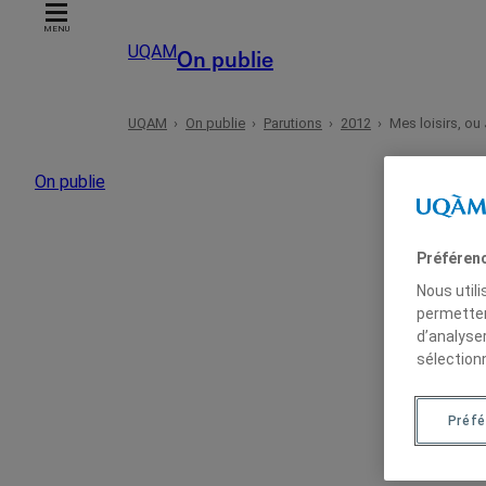
MENU
UQAM
On publie
UQAM
On publie
Parutions
2012
Mes loisirs, ou
Accueil
On publie
Autrices et auteurs
Préféren
Date
Nous util
permetten
Domaines
d’analyse
sélection
Types
Préfé