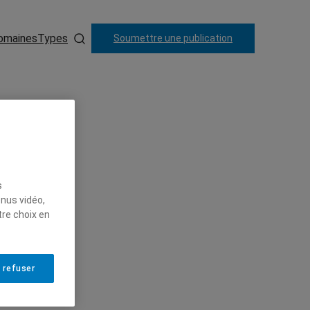
omaines
Types
Soumettre une publication
s
enus vidéo,
tre choix en
 refuser