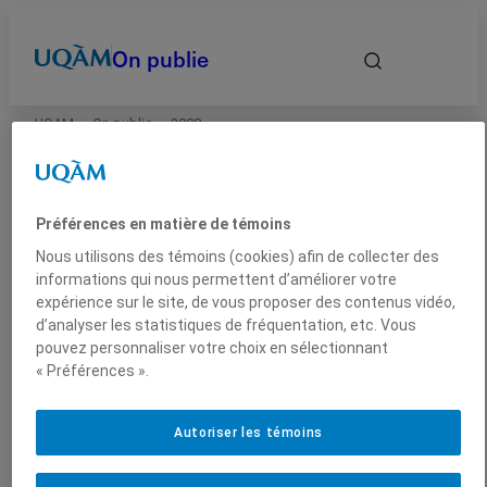
On publie
UQAM
On publie
2008
Accueil
On publie
Autrices et auteurs
Préférences en matière de témoins
Nous utilisons des témoins (cookies) afin de collecter des
Date
informations qui nous permettent d’améliorer votre
expérience sur le site, de vous proposer des contenus vidéo,
d’analyser les statistiques de fréquentation, etc. Vous
Domaines
Parutions
2008
pouvez personnaliser votre choix en sélectionnant
« Préférences ».
Types
0
résultat
sur
174
Autoriser les témoins
En voir plus