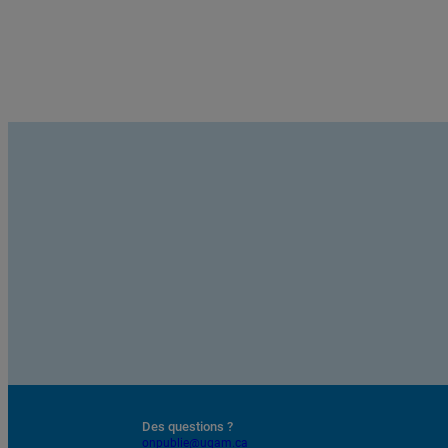
Soumettre une publication
Des questions ?
onpublie@uqam.ca