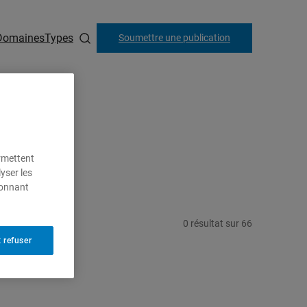
Domaines
Types
Soumettre une publication
ermettent
yser les
ionnant
0
résultat
sur
66
 refuser