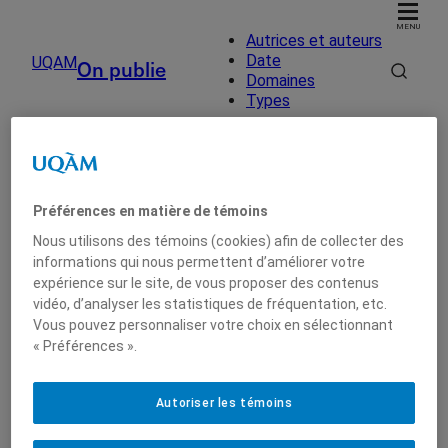
MENU
Autrices et auteurs
Date
UQAM
On publie
Domaines
Types
Accueil
UQAM
On publie
Catalogue d’art
On publie
Autrices et auteurs
Préférences en matière de témoins
Nous utilisons des témoins (cookies) afin de collecter des
informations qui nous permettent d’améliorer votre
Date
expérience sur le site, de vous proposer des contenus
vidéo, d’analyser les statistiques de fréquentation, etc.
Date
Vous pouvez personnaliser votre choix en sélectionnant
« Préférences ».
Catalogue d’art
2012
Autoriser les témoins
0
résultat
sur
121