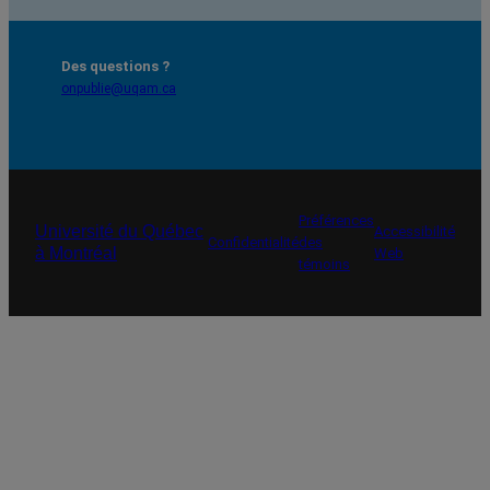
Des questions ?
onpublie@uqam.ca
Préférences
Université du Québec
Accessibilité
Confidentialité
des
à Montréal
Web
témoins