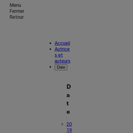
Menu
Fermer
Retour
Accueil
Autrice
s et
auteurs
Date
D
a
t
e
20
19