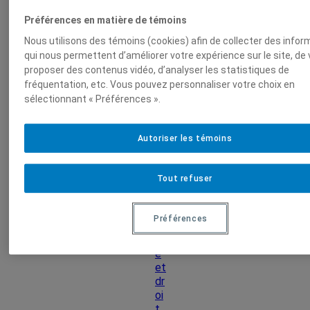
m
Préférences en matière de témoins
ai
Nous utilisons des témoins (cookies) afin de collecter des info
n
qui nous permettent d’améliorer votre expérience sur le site, de
e
proposer des contenus vidéo, d’analyser les statistiques de
s
fréquentation, etc. Vous pouvez personnaliser votre choix en
sélectionnant « Préférences ».
M
od
Autoriser les témoins
e
S
ci
Tout refuser
en
ce
po
Préférences
liti
qu
e
et
dr
oi
t