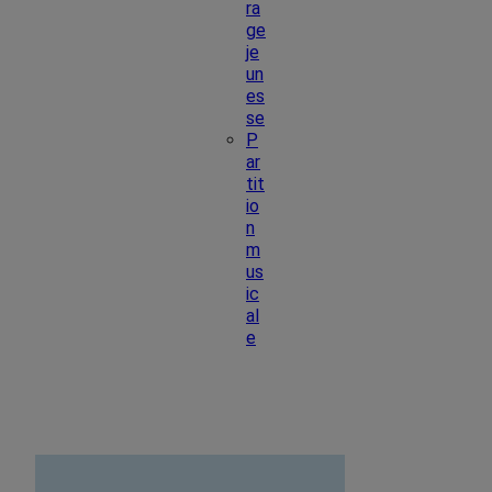
ra
ge
je
un
es
se
P
ar
tit
io
n
m
us
ic
al
e