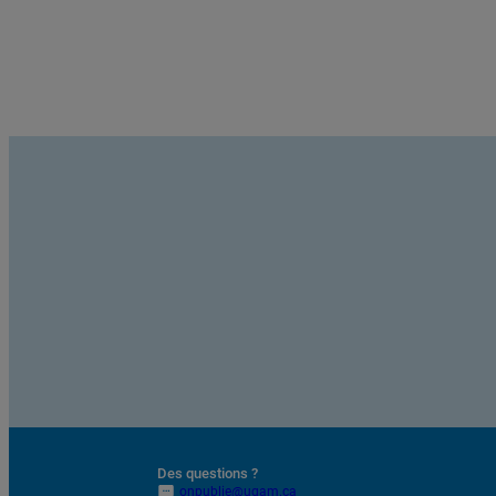
Des questions ?
onpublie@uqam.ca