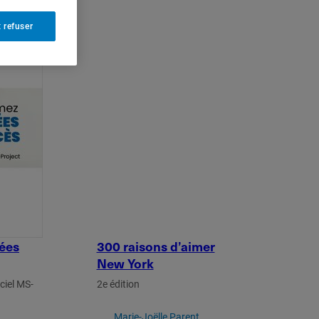
 refuser
dées
300 raisons d’aimer
New York
ciel MS-
2e édition
Marie-Joëlle Parent