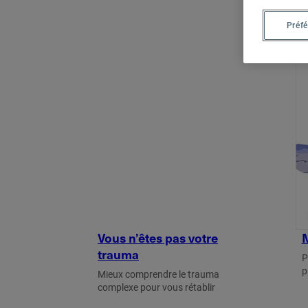
Préf
Soumettre une publication
Vous n’êtes pas votre
M
trauma
P
p
Mieux comprendre le trauma
complexe pour vous rétablir