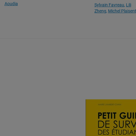
Aoudia
Sylvain Favreau
Lili
Zheng
Michel Plaisen