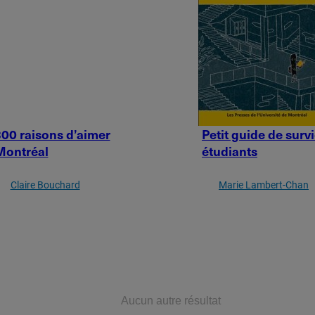
00 raisons d’aimer
Petit guide de surv
Montréal
étudiants
Claire Bouchard
Marie Lambert-Chan
Aucun autre résultat