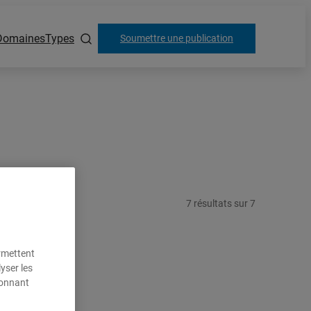
Domaines
Types
Soumettre une publication
7
résultats
sur
7
ermettent
yser les
ionnant