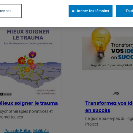
érences
Autoriser les témoins
Tout
ieux soigner le trauma
Transformez vos i
en succès
sychothérapies novatrices et
rometteuses
Le guide pas-à-pas du logi
Project
Pascale Brillon
Malik Ait