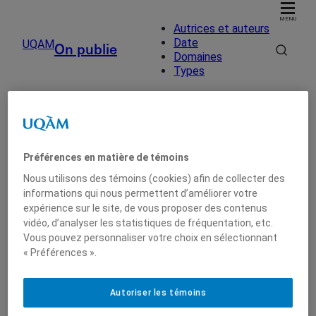
MENU
Autrices et auteurs
Date
UQAM
On publie
Domaines
Types
Accueil
UQAM
On publie
Parution de Janie Bérubé
On publie
Autrices et auteurs
Préférences en matière de témoins
Nous utilisons des témoins (cookies) afin de collecter des
Date
informations qui nous permettent d’améliorer votre
expérience sur le site, de vous proposer des contenus
vidéo, d’analyser les statistiques de fréquentation, etc.
Date
Vous pouvez personnaliser votre choix en sélectionnant
« Préférences ».
Parution de Janie Bérubé
2014
Autoriser les témoins