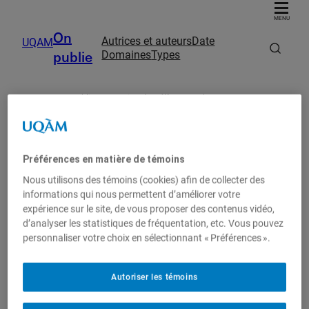
MENU
On
Autrices et auteurs
Date
UQAM
publie
Domaines
Types
Accueil
UQAM
On publie
Parution de Hélène Boucher
Autrices et auteurs
On publie
Préférences en matière de témoins
Date
Nous utilisons des témoins (cookies) afin de collecter des
informations qui nous permettent d’améliorer votre
expérience sur le site, de vous proposer des contenus vidéo,
Domaines
d’analyser les statistiques de fréquentation, etc. Vous pouvez
personnaliser votre choix en sélectionnant « Préférences ».
Types
Parution de Hélène
Autoriser les témoins
Boucher