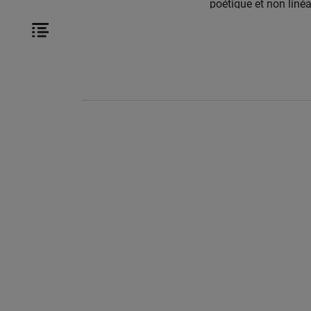
poétique et non liné
est abordé à partir d
prisme à multiples f
méandres et les chem
[…]