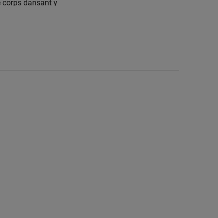
e corps dansant y
À l’image d’un
dage dans les
ansformation, M