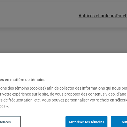
Autrices et auteurs
Date
es en matière de témoins
rtin
sons des témoins (cookies) afin de collecter des informations qui nous p
r votre expérience sur le site, de vous proposer des contenus vidéo, d’anal
es de fréquentation, etc. Vous pouvez personnaliser votre choix en sélect
ces ».
érences
Autoriser les témoins
Tout