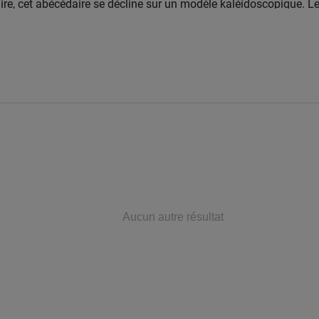
aire, cet abécédaire se décline sur un modèle kaléidoscopique. L
’une diversité de points de vue et d’une pluralité de dimensions. 
acettes, cet ouvrage offre au lecteur une expérience de vagabon
ins de traverse des corps qui dansent. G pour Geste, T pour Tr
Aucun autre résultat