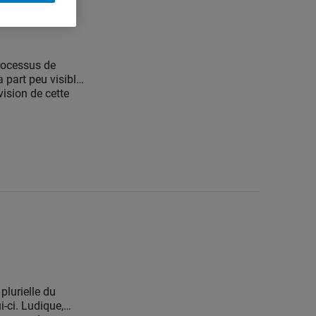
processus de
 part peu visible.
vision de cette
ub invite le
 poésie, réflexions
t de danse de
plurielle du
i-ci. Ludique,