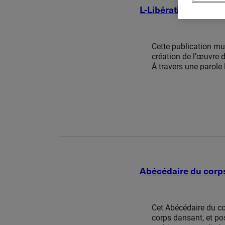
L-Libération
Cette publication mu
Soumettre une publication
création de l’œuvre d
À travers une parole 
aventure unique de rec
lecteur, un clic à la 
et témoignages. Fru
l’UQAM, […]
Abécédaire du corp
Cet Abécédaire du cor
corps dansant, et pos