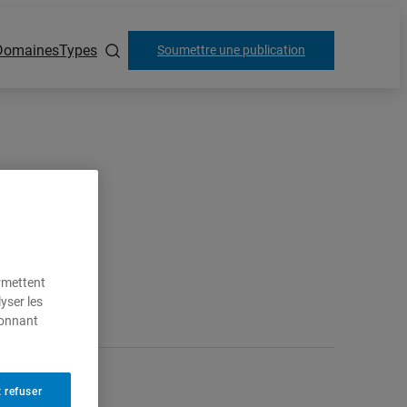
Domaines
Types
Soumettre une publication
ermettent
yser les
ionnant
 refuser