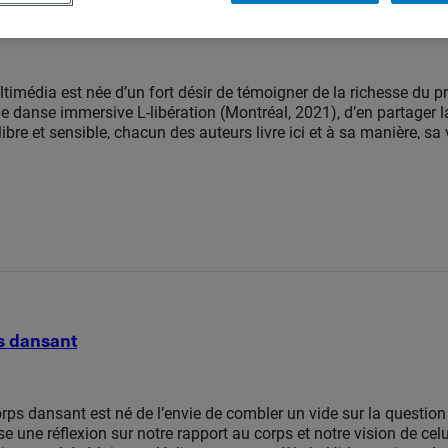
ltimédia est née d’un fort désir de témoigner de la richesse du 
e danse immersive L-libération (Montréal, 2021), d’en partager la
libre et sensible, chacun des auteurs livre ici et à sa manière, sa 
herche et de création. Original, diversifié et non-linéaire, cet eP
fois, à naviguer à sa guise, à l’endroit comme à l’envers, à travers
it d’une recherche menée pendant quatre années au Départemen
s dansant
ps dansant est né de l’envie de combler un vide sur la question 
e une réflexion sur notre rapport au corps et notre vision de celu