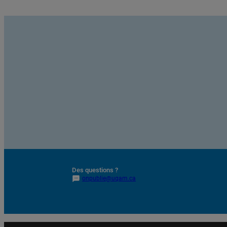
Des questions ?
onpublie@uqam.ca