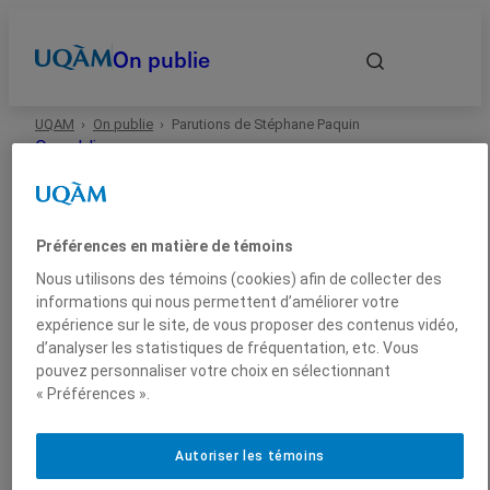
On publie
UQAM
On publie
Parutions de Stéphane Paquin
Accueil
On publie
Autrices et auteurs
Préférences en matière de témoins
Date
Nous utilisons des témoins (cookies) afin de collecter des
informations qui nous permettent d’améliorer votre
expérience sur le site, de vous proposer des contenus vidéo,
Domaines
Parutions de Stéphane
d’analyser les statistiques de fréquentation, etc. Vous
pouvez personnaliser votre choix en sélectionnant
Paquin
« Préférences ».
Types
Autoriser les témoins