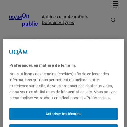
MENU
On
Autrices et auteurs
Date
UQAM
publie
Domaines
Types
Accueil
UQAM
On publie
Parution de Marie-Michèle Ricard
Autrices et auteurs
On publie
Préférences en matière de témoins
Date
Nous utilisons des témoins (cookies) afin de collecter des
informations qui nous permettent d’améliorer votre
expérience sur le site, de vous proposer des contenus vidéo,
Domaines
d’analyser les statistiques de fréquentation, etc. Vous pouvez
personnaliser votre choix en sélectionnant « Préférences ».
Types
Parution de Marie-Michèle
Autoriser les témoins
Ricard