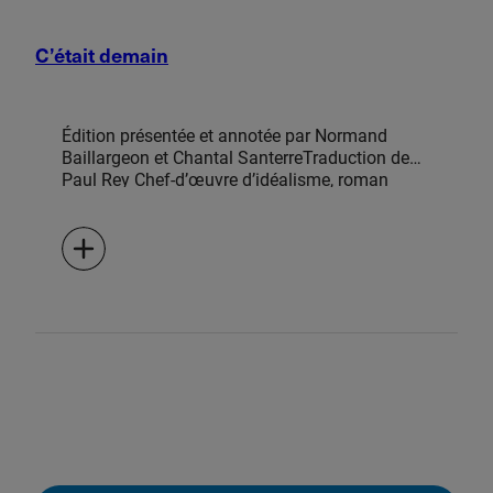
C’était demain
Édition présentée et annotée par Normand
Baillargeon et Chantal SanterreTraduction de
Paul Rey Chef-d’œuvre d’idéalisme, roman
culte, grand classique de la littérature
américaine, C’était demain d’Edward Bellamy a
été traduit en plus de 20 langues et est l’un des
romans les plus lu du XXe siècle. Introuvable
depuis plusieurs années en français, cette
utopie économique publiée en 1888 a façonné
le style de la littérature d’anticipation.
Extraordinaire évocateur des mythes
fondateurs américains, Edward Bellamy livre
dans C’était demain la vision d’une société
humaniste, où un jeune homme prospère,
Julian West, est mystérieusement transporté du
XIXe au XXIe siècle, d’un monde de […]