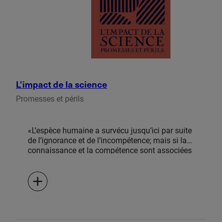
L’impact de la science
Promesses et périls
«L’espèce humaine a survécu jusqu’ici par suite
de l’ignorance et de l’incompétence; mais si la
connaissance et la compétence sont associées
à la folie, il ne saurait plus être certain que nous
survivrons.» La science, et la technologie qui en
résulte, a bénéficié à partir du XXe siècle d’un
pouvoir d’action sur le monde jusqu’alors
inégalé, dont les impacts spectaculaires se sont
avérés aussi bénéfiques que sinistres. Bertrand
Russell s’interroge sur les conditions qui