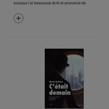
puisque j’ai beaucoup écrit et prononcé de
conférences sur le sujet. Je suis persuadée que
le monde serait un bien meilleur endroit s’il n’y
avait ni rois, ni empereurs, ni présidents, ni
princes, ni juges, ni sénateurs, ni représentants,
ni gouverneurs, ni maires, ni policiers. Je pense
que ce serait tout à l’avantage de la société si,
plutôt que de faire des lois, [M. le sénateur,]
vous faisiez des chapeaux—ou des manteaux,
ou des souliers ou quoi que ce soit d’autre qui
puisse […]