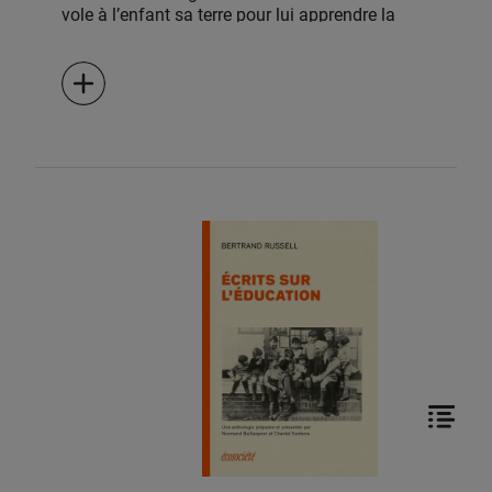
vole à l’enfant sa terre pour lui apprendre la
géographie, sa langue pour lui apprendre la
grammaire. Il a soif d’épopées, mais on lui
donne des chroniques de faits et de dates. »
Ainsi s’exprime Rabindranath Tagore
(1861−1941), poète, romancier, dramaturge,
peintre et compositeur mais surtout philosophe
et éducateur. Première anthologie du genre en
langue française, Une école sans murs propose
une incursion dans l’œuvre de Tagore portant
sur l’éducation, thème sur lequel le célèbre
penseur indien a consacré énormément de
temps et d’énergie, jusqu’à fonder une école […]