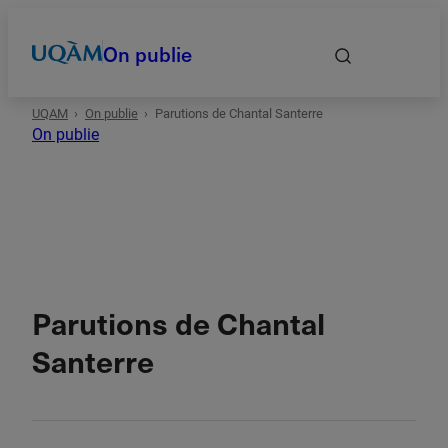
On publie
UQAM
On publie
Parutions de Chantal Santerre
Accueil
On publie
Autrices et auteurs
Date
Domaines
Parutions de Chantal
Santerre
Types