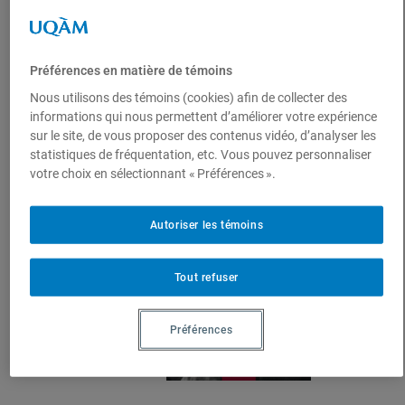
britannique Bertrand Russell, témoin privilégié
de l’essor des techniques de propagande
moderne. Ce texte court et percutant, d’une
actualité saisissante, dresse un diagnostic sans
Préférences en matière de témoins
complaisance. La propagande, nouvelle
méthode de gouvernement qui s’empare des
Nous utilisons des témoins (cookies) afin de collecter des
armes forgées par les publicitaires, ne se
informations qui nous permettent d’améliorer votre expérience
contente plus d’interdire les positions
sur le site, de vous proposer des contenus vidéo, d’analyser les
dissidentes: elle les étouffe par la pression
statistiques de fréquentation, etc. Vous pouvez personnaliser
économique et la distorsion des preuves. Elle
votre choix en sélectionnant « Préférences ».
offre ainsi un avantage indu, sur le terrain des
idées, à ceux qui concentrent pouvoir et
richesse. Comment résister à […]
Autoriser les témoins
Tout refuser
Préférences