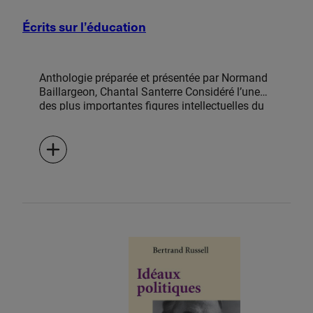
Écrits sur l’éducation
Anthologie préparée et présentée par Normand
Baillargeon, Chantal Santerre Considéré l’une
des plus importantes figures intellectuelles du
XXe siècle, Bertrand Russell a écrit sur de
nombreux sujets, parmi lesquels l’éducation
occupe une place de choix. Dans cette
anthologie, la première du genre en français,
Normand Baillargeon et Chantal Santerre ont
réuni 18 textes qui présentent les principaux
aspects de la vision de l’éducation développée
par Russell et son rôle central pour toute
société démocratique. Pour Russell, nous
devrions éduquer les enfants afin de leur
donner le savoir et les habitudes d’esprit
nécessaires à la formation d’une opinion
indépendante. Favoriser l’esprit de […]