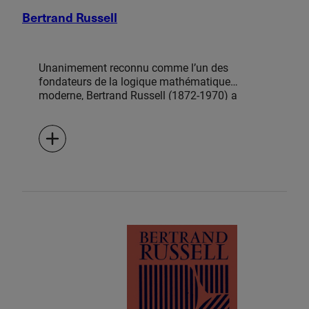
Bertrand Russell
Unanimement reconnu comme l’un des
fondateurs de la logique mathématique
moderne, Bertrand Russell (1872-1970) a
contribué à faire naître la philosophie
analytique, qui domine encore aujourd’hui dans
le monde anglo-saxon. Philosophe des
sciences donc, mais aussi philosophe politique
et philosophe de l’éducation: Russell fut un
penseur global de son temps dont certaines
positions originales sont encore enseignées et
débattues. En intellectuel engagé, il plaça
l’éthique au cœur de ses réflexions jusqu’à
prendre position durant la Première Guerre
mondiale, la guerre du Vietnam ou encore à
l’encontre de l’armement nucléaire. Normand
Baillargeon et Chantal Santerre dressent dans
cet ouvrage le portrait d’un intellectuel […]