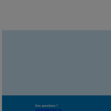
Soumettre une publication
Des questions ?
onpublie@uqam.ca