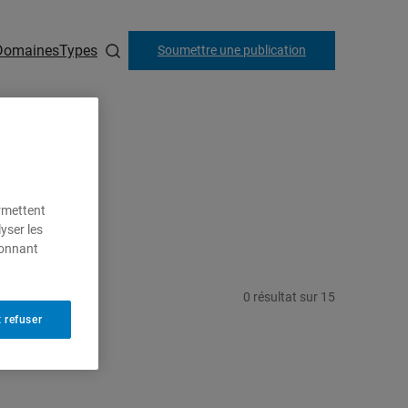
Domaines
Types
Soumettre une publication
ermettent
yser les
ionnant
0
résultat
sur
15
 refuser