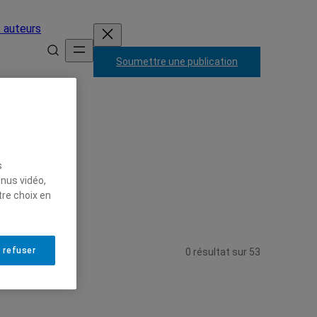
t auteurs
Soumettre une publication
s
enus vidéo,
tre choix en
 refuser
0
résultat
sur
53