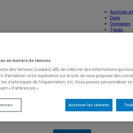
Autrices e
Date
Domaines
Types
réal
ces en matière de témoins
isons des témoins (cookies) afin de collecter des informations qui nou
t d’améliorer votre expérience sur le site, de vous proposer des cont
r les statistiques de fréquentation, etc. Vous pouvez personnaliser vo
nant « Préférences ».
rences
Autoriser les témoins
Tout
sité de Montréal