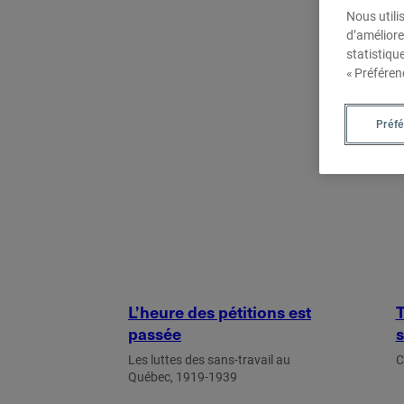
Nous utili
d’améliore
statistiqu
« Préféren
Soumettre une publication
Préf
L’heure des pétitions est
T
passée
s
Les luttes des sans-travail au
C
Québec, 1919-1939