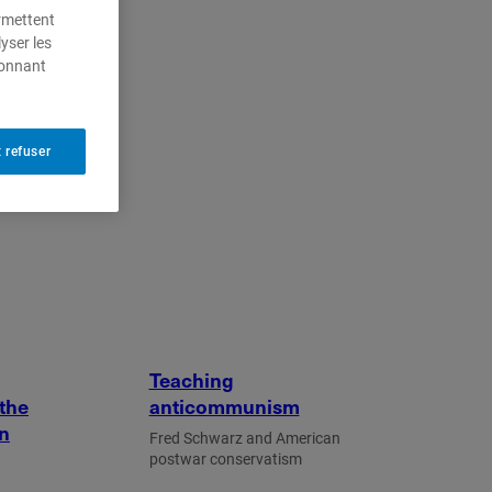
ermettent
yser les
ionnant
 refuser
Teaching
the
anticommunism
n
Fred Schwarz and American
postwar conservatism