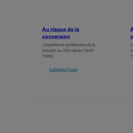
Au risque de la
A
conversion
c
L'expérience québécoise de la
L
mission au XXe siècle (1945-
m
1980)
1
Catherine Foisy