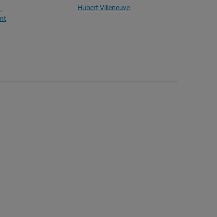
Hubert Villeneuve
d
nt