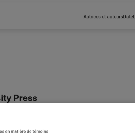
Autrices et auteurs
Date
ity Press
es en matière de témoins