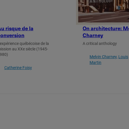
u risque de la
On architecture: M
onversion
Charney
'expérience québécoise de la
A critical anthology
ission au XXe siècle (1945-
980)
Melvin Charney
Louis
Martin
Catherine Foisy