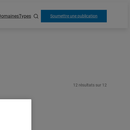
Domaines
Types
Soumettre une publication
12
résultats
sur
12