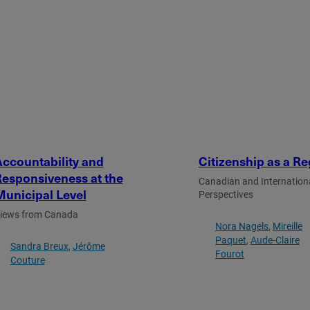
ccountability and
Citizenship as a R
esponsiveness at the
Canadian and Internation
unicipal Level
Perspectives
iews from Canada
Nora Nagels
Mireille
Paquet
Aude-Claire
Sandra Breux
Jérôme
Fourot
Couture