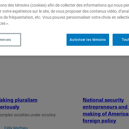
sons des témoins (cookies) afin de collecter des informations qui nous p
r votre expérience sur le site, de vous proposer des contenus vidéo, d’anal
es de fréquentation, etc. Vous pouvez personnaliser votre choix en sélect
ces ».
érences
Autoriser les témoins
Tout
aking pluralism
National security
eriously
entrepreneurs and 
making of America
omplex societies under scrutiny
foreign policy
Félix Mathieu