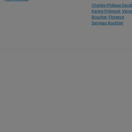
Charles-Philippe Davi
Karine Prémont
Vince
Boucher
Florence
Darveau Routhier