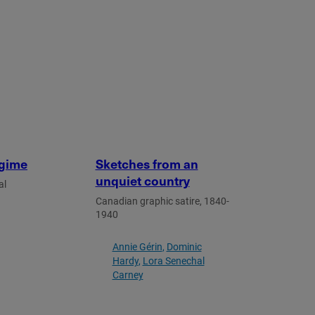
egime
Sketches from an
unquiet country
al
Canadian graphic satire, 1840-
1940
Annie Gérin
Dominic
Hardy
Lora Senechal
Carney