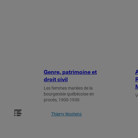
Genre, patrimoine et
A
droit civil
R
M
Les femmes mariées de la
bourgeoisie québécoise en
V
procès, 1900-1930
Thierry Nootens