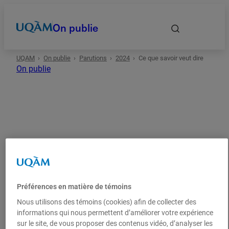
On publie
UQAM
On publie
Parutions
2024
Ce que savoir veut dire
Accueil
On publie
Autrices et auteurs
Date
2024
Sciences humaines
Science politique et droit
Essai
Domaines
Préférences en matière de témoins
Ce que savoir veut dire
Types
Nous utilisons des témoins (cookies) afin de collecter des
informations qui nous permettent d’améliorer votre expérience
Sous la direction de
:
sur le site, de vous proposer des contenus vidéo, d’analyser les
Guillaume Lamy