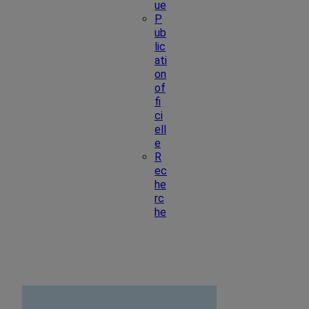
ue
P
ub
lic
ati
on
of
fi
ci
ell
e
R
ec
he
rc
he