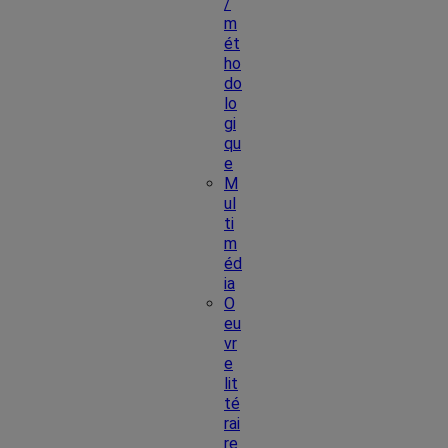
/
m
ét
ho
do
lo
gi
qu
e
M
ul
ti
m
éd
ia
O
eu
vr
e
lit
té
rai
re