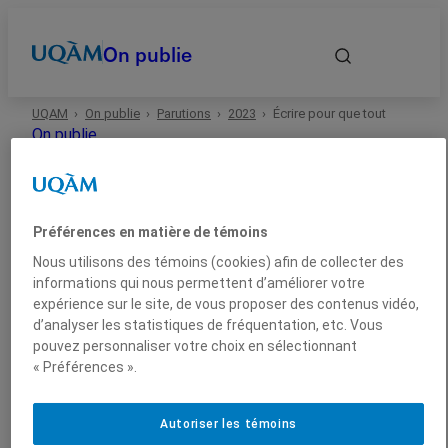
On publie
UQAM
On publie
Parutions
2023
Écrire pour que tout
Accueil
On publie
devienne possible
Autrices et auteurs
Préférences en matière de témoins
Date
Nous utilisons des témoins (cookies) afin de collecter des
informations qui nous permettent d’améliorer votre
expérience sur le site, de vous proposer des contenus vidéo,
2023
Arts
Essai
Domaines
d’analyser les statistiques de fréquentation, etc. Vous
pouvez personnaliser votre choix en sélectionnant
« Préférences ».
Écrire pour que tout
Types
devienne possible
Autoriser les témoins