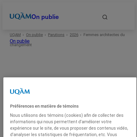
On publie
UQAM
On publie
Parutions
2026
Femmes architectes du
Accueil
On publie
changement
Autrices et auteurs
Date
2026
Arts
Catalogue d’art
Domaines
Préférences en matière de témoins
Femmes architectes du
Types
Nous utilisons des témoins (cookies) afin de collecter des
informations qui nous permettent d’améliorer votre
changement
expérience sur le site, de vous proposer des contenus vidéo,
d’analyser les statistiques de fréquentation, etc. Vous