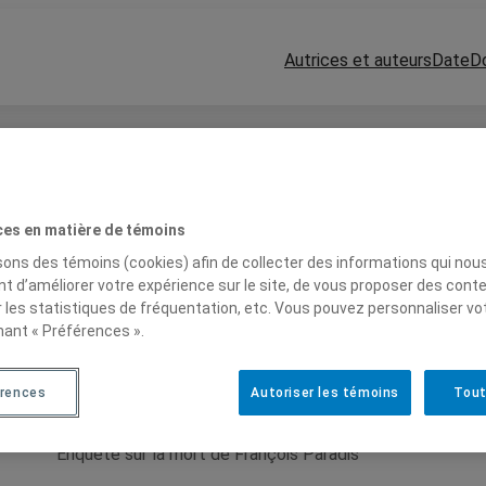
Autrices et auteurs
Date
D
ces en matière de témoins
isons des témoins (cookies) afin de collecter des informations qui nou
t d’améliorer votre expérience sur le site, de vous proposer des cont
r les statistiques de fréquentation, etc. Vous pouvez personnaliser vo
nant « Préférences ».
2019
Arts
Essai
rences
Autoriser les témoins
Tout
Il s’est écarté
Enquête sur la mort de François Paradis