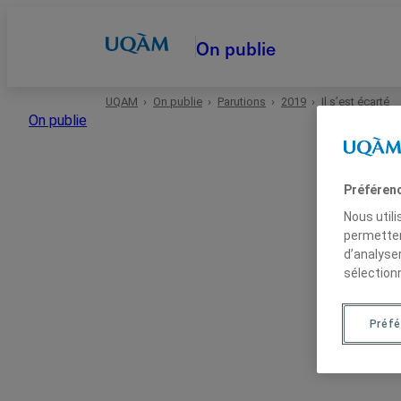
On publie
UQAM
On publie
Parutions
2019
Il s’est écarté
Accueil
On publie
Autrices et auteurs
Préféren
Nous util
Date
permetten
d’analyse
sélection
Domaines
Préfé
Types