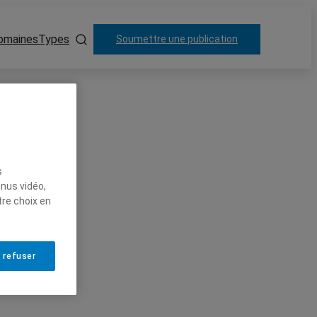
omaines
Types
Soumettre une publication
s
enus vidéo,
tre choix en
 refuser