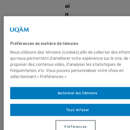
ai
n
e
s
En
Préférences en matière de témoins
vir
Nous utilisons des témoins (cookies) afin de collecter des info
on
qui nous permettent d’améliorer votre expérience sur le site, de
ne
proposer des contenus vidéo, d’analyser les statistiques de
m
fréquentation, etc. Vous pouvez personnaliser votre choix en
en
sélectionnant « Préférences ».
t
M
od
Autoriser les témoins
e
S
ci
Tout refuser
en
ce
po
Préférences
liti