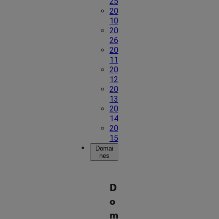
25
20
10
20
26
20
11
20
12
20
13
20
14
20
15
Domai
nes
D
o
m