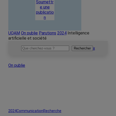
Soumettr
e une
publicatio
n
UQAM
On publie
Parutions
2024
Intelligence
artificielle et société
Rechercher
x
Rechercher
On publie
2024
Communication
Recherche