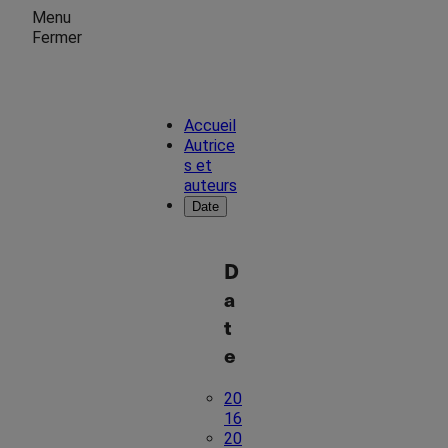
Menu
Fermer
Accueil
Autrice
s et
auteurs
Date
D
a
t
e
20
16
20