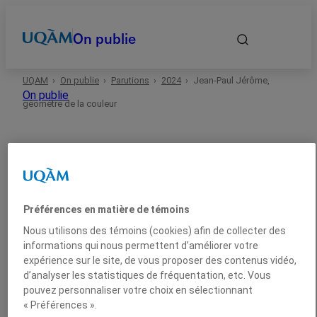
On publie
UQAM
On publie
Parutions
2024
Jean-Paul Jérôme,
Accueil
On publie
géomètre de la couleur
Autrices et auteurs
Date
Préférences en matière de témoins
2024
Arts
Essai
Domaines
Nous utilisons des témoins (cookies) afin de collecter des
informations qui nous permettent d’améliorer votre
Jean-Paul Jérôme,
expérience sur le site, de vous proposer des contenus vidéo,
Types
d’analyser les statistiques de fréquentation, etc. Vous
géomètre de la couleur
pouvez personnaliser votre choix en sélectionnant
« Préférences ».