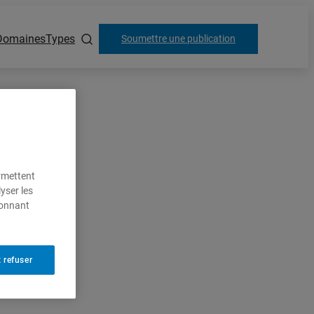
Domaines
Types
Soumettre une publication
ermettent
yser les
ionnant
 refuser