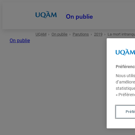
On publie
UQAM
On publie
Parutions
2019
La mort intranqu
Accueil
On publie
Autrices et auteurs
Préférenc
Date
Nous utili
d’améliore
statistiqu
Domaines
« Préféren
Types
Préf