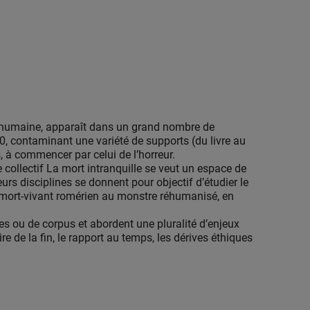
 humaine, apparaît dans un grand nombre de
, contaminant une variété de supports (du livre au
es, à commencer par celui de l’horreur.
collectif La mort intranquille se veut un espace de
rs disciplines se donnent pour objectif d’étudier le
du mort-vivant romérien au monstre réhumanisé, en
es ou de corpus et abordent une pluralité d’enjeux
e de la fin, le rapport au temps, les dérives éthiques