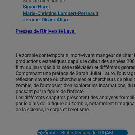
Sous la direction de
:
Simon Harel
Marie-Christine Lambert-Perreault
Jérôme-Olivier Allard
Presses de l’Université Laval
Le zombie contemporain, mort-vivant mangeur de chair
productions esthétiques depuis le début des années 2000
film, du jeu vidéo à la série télévisée) et différents genr
Comprenant une préface de Sarah Juliet Lauro, l’ouvrage 
réflexion savante où chercheuses et chercheurs de plusieu
zombie, de l’autopsier, d’en explorer les incarnations, 
passant par la figure de l’infecté.
Les différents chapitres présentent des analyses formell
par le biais de la figure du zombie, notamment l’imaginair
de la science, le corps et l’érotisme.
Emprunt – Bibliothèques de l'UQAM