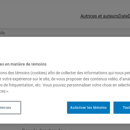
Autrices et auteurs
Date
ille
es en matière de témoins
sons des témoins (cookies) afin de collecter des informations qui nous p
r votre expérience sur le site, de vous proposer des contenus vidéo, d’anal
es de fréquentation, etc. Vous pouvez personnaliser votre choix en sélect
2019
Arts
Essai
ces ».
La mort intranquille
érences
Autoriser les témoins
Tout
Autopsie du zombie