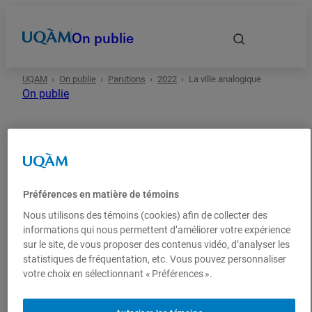
On publie
UQAM
On publie
Parutions
2022
La ville analogique
Accueil
On publie
Autrices et auteurs
Date
Préférences en matière de témoins
2022
Gestion
Essai
Domaines
Nous utilisons des témoins (cookies) afin de collecter des
informations qui nous permettent d’améliorer votre expérience
sur le site, de vous proposer des contenus vidéo, d’analyser les
La ville analogique
Types
statistiques de fréquentation, etc. Vous pouvez personnaliser
votre choix en sélectionnant « Préférences ».
Repenser l’urbanité à l’ère numérique