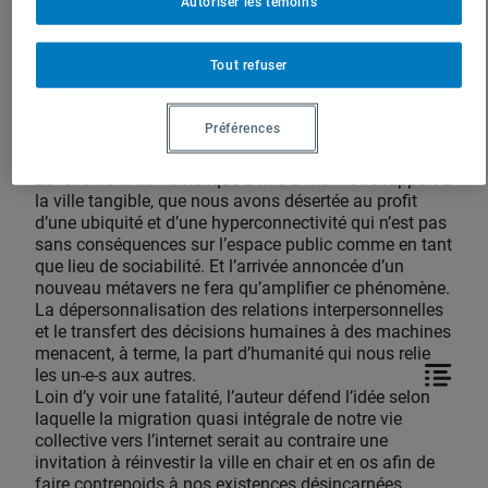
Autoriser les témoins
Guillaume Ethier
Atelier 10
Tout refuser
Soumettre une publication
Préférences
L’avènement du numérique a mis à mal notre rapport à
la ville tangible, que nous avons désertée au profit
d’une ubiquité et d’une hyperconnectivité qui n’est pas
sans conséquences sur l’espace public comme en tant
que lieu de sociabilité. Et l’arrivée annoncée d’un
nouveau métavers ne fera qu’amplifier ce phénomène.
La dépersonnalisation des relations interpersonnelles
et le transfert des décisions humaines à des machines
menacent, à terme, la part d’humanité qui nous relie
les un-e-s aux autres.
Loin d’y voir une fatalité, l’auteur défend l’idée selon
laquelle la migration quasi intégrale de notre vie
collective vers l’internet serait au contraire une
invitation à réinvestir la ville en chair et en os afin de
faire contrepoids à nos existences désincarnées.