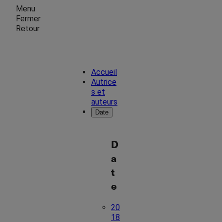
Menu
Fermer
Retour
Accueil
Autrice
s et
auteurs
Date
D
a
t
e
20
18