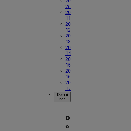
20
26
20
11
20
12
20
13
20
14
20
15
20
16
20
17
Domai
nes
D
o