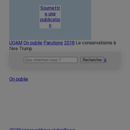
Soumettr
e une
publicatio
n
UQAM
On publie
Parutions
2018
Le conservatisme à
l’ère Trump
Rechercher
x
Rechercher
On publie