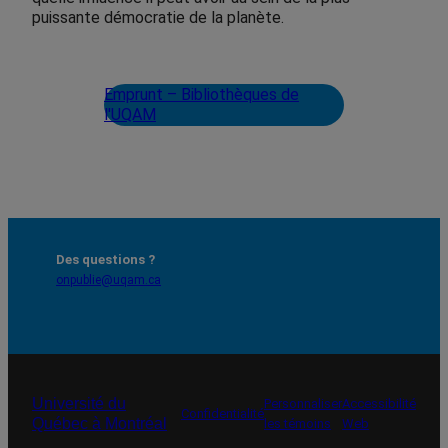
puissante démocratie de la planète.
Emprunt – Bibliothèques de
l'UQAM
Des questions ?
onpublie@uqam.ca
Université du
Personnaliser
Accessibilité
Confidentialité
Québec à Montréal
les témoins
Web