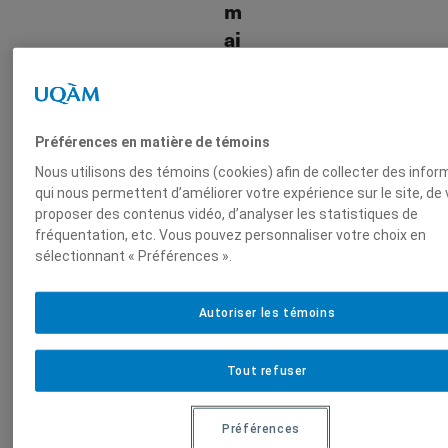
m
ai
n
e
s
Préférences en matière de témoins
M
Nous utilisons des témoins (cookies) afin de collecter des info
od
qui nous permettent d’améliorer votre expérience sur le site, de
e
proposer des contenus vidéo, d’analyser les statistiques de
S
fréquentation, etc. Vous pouvez personnaliser votre choix en
ci
sélectionnant « Préférences ».
en
ce
po
Autoriser les témoins
liti
qu
e
Tout refuser
et
dr
oi
Préférences
t