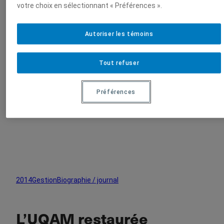
votre choix en sélectionnant « Préférences ».
tion
Autoriser les témoins
UQAM
On publie
Parutions
2014
L’UQAM restaurée
Rechercher
x
Rechercher
Tout refuser
On publie
Préférences
2014
Gestion
Biographie / journal
L’UQAM restaurée