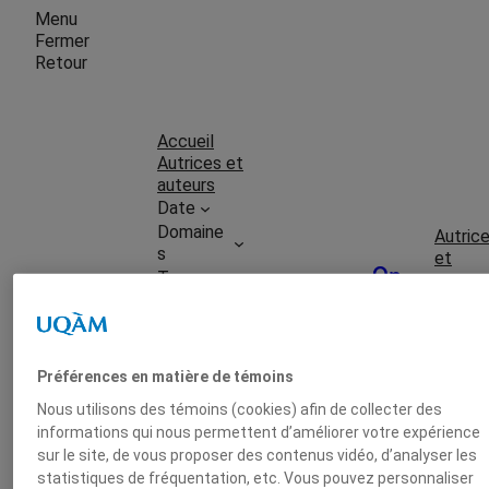
Menu
Fermer
Retour
Accueil
Autrices et
auteurs
Date
Domaine
Autric
s
et
On
Types
auteur
UQAM
publie
Date
Domai
Types
Préférences en matière de témoins
Nous utilisons des témoins (cookies) afin de collecter des
informations qui nous permettent d’améliorer votre expérience
Soumet
sur le site, de vous proposer des contenus vidéo, d’analyser les
tre une
statistiques de fréquentation, etc. Vous pouvez personnaliser
publica