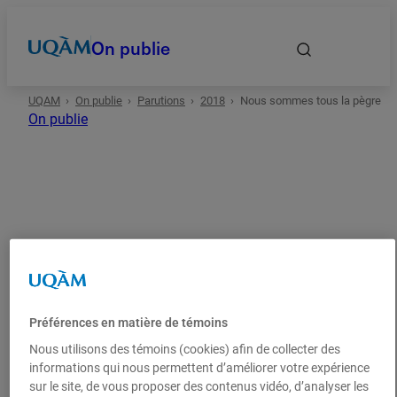
On publie
UQAM
On publie
Parutions
2018
Nous sommes tous la pègre
Accueil
On publie
Autrices et auteurs
Date
2018
Arts
Essai
Domaines
Préférences en matière de témoins
Nous sommes tous la
Types
Nous utilisons des témoins (cookies) afin de collecter des
pègre
informations qui nous permettent d’améliorer votre expérience
sur le site, de vous proposer des contenus vidéo, d’analyser les