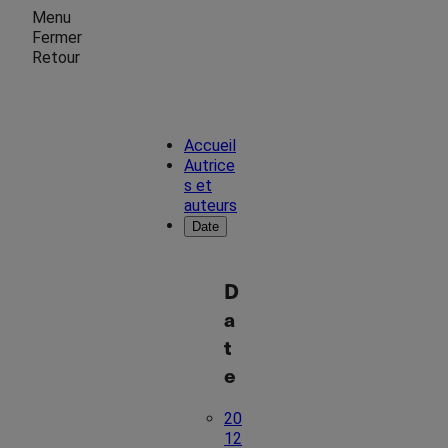
Menu
Fermer
Retour
Accueil
Autrice
s et
auteurs
Date
D
a
t
e
20
12