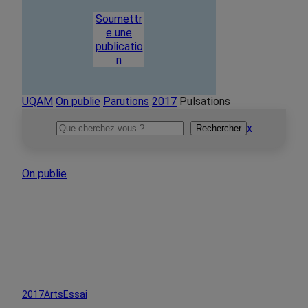
Soumettr
e une
publicatio
n
UQAM
On publie
Parutions
2017
Pulsations
Rechercher
x
Rechercher
On publie
2017
Arts
Essai