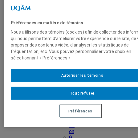
m
ai
n
Préférences en matière de témoins
e
Nous utilisons des témoins (cookies) afin de collecter des info
s
qui nous permettent d’améliorer votre expérience sur le site, de
proposer des contenus vidéo, d’analyser les statistiques de
Ar
fréquentation, etc. Vous pouvez personnaliser votre choix en
ts
sélectionnant « Préférences ».
C
o
m
Autoriser les témoins
m
un
Tout refuser
ic
ati
on
Préférences
Éd
uc
ati
on
G