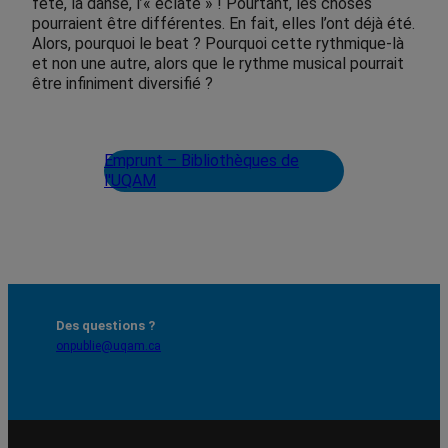
fête, la danse, l’« éclate » ! Pourtant, les choses
pourraient être différentes. En fait, elles l’ont déjà été.
Alors, pourquoi le beat ? Pourquoi cette rythmique-là
et non une autre, alors que le rythme musical pourrait
être infiniment diversifié ?
Emprunt – Bibliothèques de
l'UQAM
Des questions ?
onpublie@uqam.ca