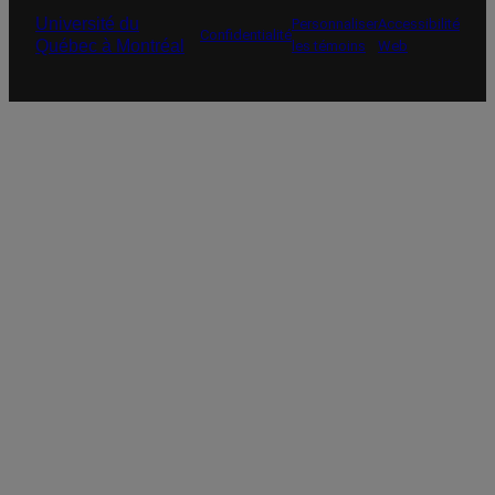
Université du
Personnaliser
Accessibilité
Confidentialité
Québec à Montréal
les témoins
Web