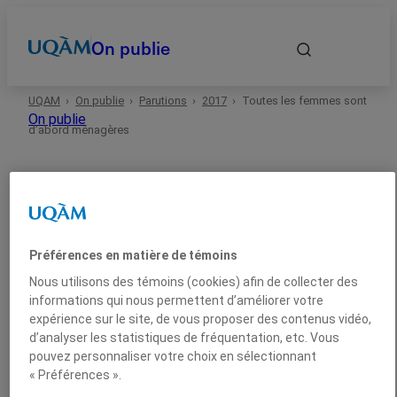
On publie
UQAM
On publie
Parutions
2017
Toutes les femmes sont
Accueil
On publie
d’abord ménagères
Autrices et auteurs
Date
Préférences en matière de témoins
2017
Science politique et droit
Essai
Domaines
Nous utilisons des témoins (cookies) afin de collecter des
informations qui nous permettent d’améliorer votre
expérience sur le site, de vous proposer des contenus vidéo,
Toutes les femmes sont
Types
d’analyser les statistiques de fréquentation, etc. Vous
pouvez personnaliser votre choix en sélectionnant
d’abord ménagères
« Préférences ».