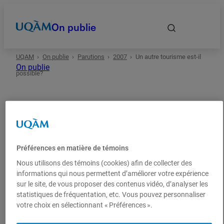
On publie
UQAM
On publie
Parutions
2007
Un autre tourisme est-il
Accueil
On publie
possible?
Autrices et auteurs
Date
Préférences en matière de témoins
2007
Gestion
Essai
Domaines
Nous utilisons des témoins (cookies) afin de collecter des
informations qui nous permettent d’améliorer votre expérience
sur le site, de vous proposer des contenus vidéo, d’analyser les
Un autre tourisme est-il
Types
statistiques de fréquentation, etc. Vous pouvez personnaliser
possible?
votre choix en sélectionnant « Préférences ».