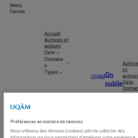
Menu
Fermer
Accueil
Autrices et
auteurs
Date
Domaine
Autric
s
et
Types
On
auteur
UQAM
publie
Date
Domai
Types
Soumet
Préférences en matière de témoins
tre une
Nous utilisons des témoins (cookies) afin de collecter des
publica
tion
informations qui nous permettent d’améliorer votre expérience