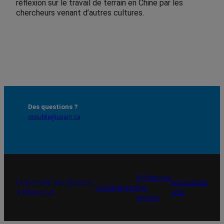
réflexion sur le travail de terrain en Chine par les
chercheurs venant d’autres cultures.
Des questions ?
onpublie@uqam.ca
Préférences
Université du Québec
Accessibilité
Confidentialité
des
à Montréal
Web
témoins