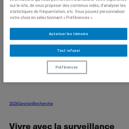
sur le site, de vous proposer des contenus vidéo, d’analyser les
statistiques de fréquentation, etc. Vous pouvez personnaliser
UQAM
On publie
Parutions
2026
Vivre avec la
votre choix en sélectionnant « Préférences ».
surveillance numérique en Chine
Rechercher
x
Rechercher
Autoriser les témoins
Tout refuser
On publie
Préférences
2026
Gestion
Recherche
Vivre avec la surveillance