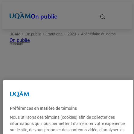
On publie
UQAM
On publie
Parutions
2023
Abécédaire du corps
Accueil
On publie
dansant
Autrices et auteurs
Date
2023
Arts
Recherche
Domaines
Préférences en matière de témoins
Abécédaire du corps
Types
Nous utilisons des témoins (cookies) afin de collecter des
dansant
informations qui nous permettent d’améliorer votre expérience
sur le site, de vous proposer des contenus vidéo, d’analyser les